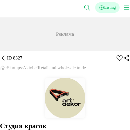
Listing
Реклама
ID
8327
Startups
Aktobe
Retail and wholesale trade
Студия красок