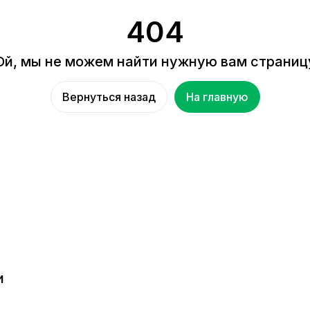
404
Ой, мы не можем найти нужную вам страниц
Вернуться назад
На главную
и