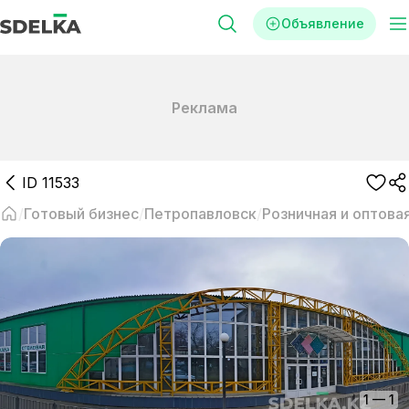
Объявление
Реклама
ID
11533
Готовый бизнес
Петропавловск
Розничная и оптова
1
—
1