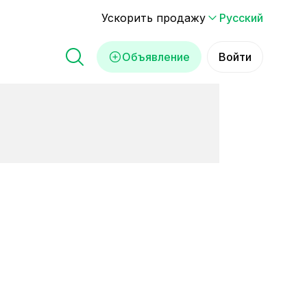
Ускорить продажу
Русский
Объявление
Войти