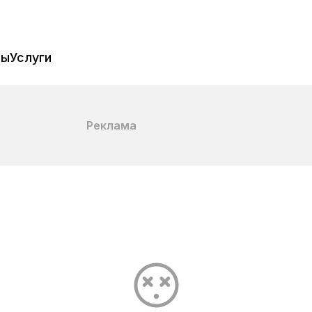
пы
Услуги
Реклама