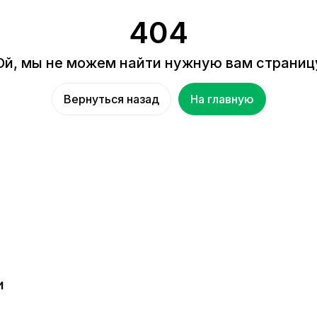
404
Ой, мы не можем найти нужную вам страниц
Вернуться назад
На главную
и