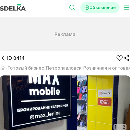
Объявление
Реклама
ID
8414
Готовый бизнес
Петропавловск
Розничная и оптова
1
—
2