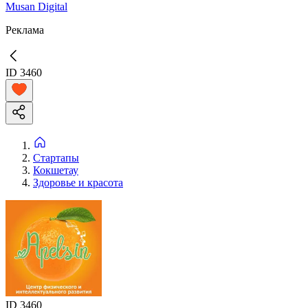
Musan Digital
Реклама
ID
3460
Стартапы
Кокшетау
Здоровье и красота
ID
3460