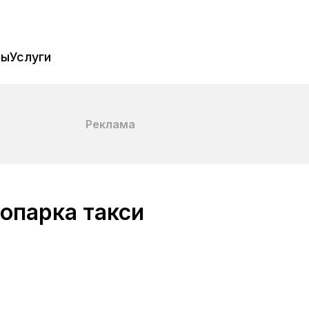
пы
Услуги
Реклама
опарка такси