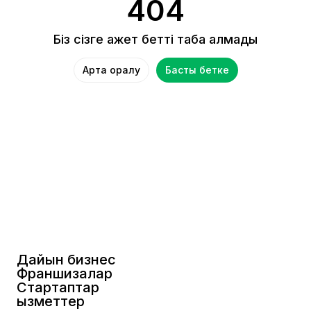
404
Біз сізге қажет бетті таба алмадық
Артқа оралу
Басты бетке
Дайын бизнес
Франшизалар
Стартаптар
Қызметтер