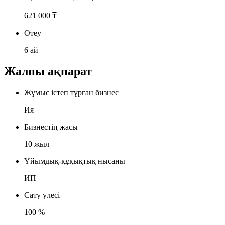
621 000 ₸
Өтеу
6 ай
Жалпы ақпарат
Жұмыс істеп тұрған бизнес
Ия
Бизнестің жасы
10 жыл
Ұйымдық-құқықтық нысаны
ИП
Сату үлесі
100 %