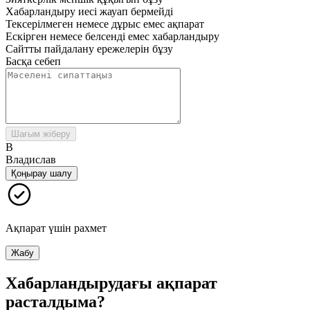
Хабарландыру иесі жауап бермейді
Тексерілмеген немесе дұрыс емес ақпарат
Ескірген немесе белсенді емес хабарландыру
Сайтты пайдалану ережелерін бұзу
Басқа себеп
Шағым жіберу
В
Владислав
Қоңырау шалу
Ақпарат үшін рахмет
Жабу
Хабарландырудағы ақпарат
расталдыма?