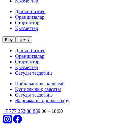
Қызметтер
Дайын бизнес
Франшизалар
Стартаптар
Қызметтер
Кіру
Тіркеу
Дайын бизнес
Франшизалар
Стартаптар
Қызметтер
Сатуды тездетіңіз
Пайдаланушы келісімі
Құпиялылық саясаты
Сатуды тездетіңіз
Жарнаманы орналастыру
+
7 777 353 88 88
9:00 – 18:00