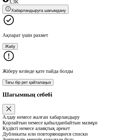
3,3K
Хабарландыруға шағымдану
Ақпарат үшін рахмет
Жабу
Жіберу кезінде қате пайда болды
Тағы бір рет қайталаңыз
Шағымның себебі
Алдау немесе жалған хабарландыру
Қорлайтын немесе қабылданбайтын мазмұн
Күдікті немесе алаяқтық әрекет
Дубликаты или повторяющиеся списки
Зияткерлік меншік құқығын бұзу