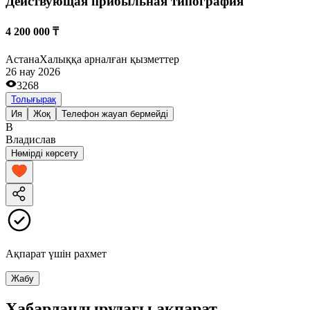
Действующая прибыльная типография
4 200 000 ₸
Астана
Халыққа арналған қызметтер
26 нау 2026
3268
Толығырақ
Ия
Жоқ
Телефон жауап бермейді
В
Владислав
Нөмірді көрсету
Ақпарат үшін рахмет
Жабу
Хабарландырудағы ақпарат