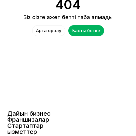
404
Біз сізге қажет бетті таба алмадық
Артқа оралу
Басты бетке
Дайын бизнес
Франшизалар
Стартаптар
Қызметтер