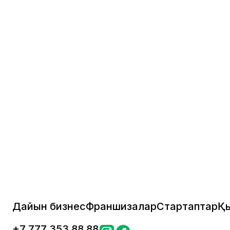
Дайын бизнес
Франшизалар
Стартаптар
Қ
+
7 777 353 88 88