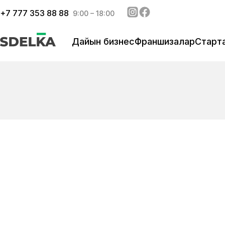
+
7 777 353 88 88
9:00 – 18:00
Дайын бизнес
Франшизалар
Старт