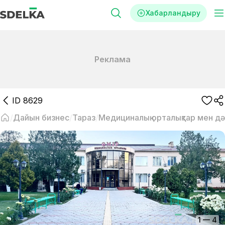
Хабарландыру
Реклама
ID
8629
Дайын бизнес
Тараз
Медициналық орталықтар мен дә
1
—
4