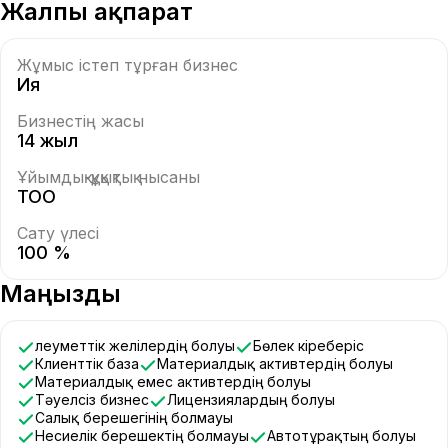
Жалпы ақпарат
Жұмыс істеп тұрған бизнес
Ия
Бизнестің жасы
14 жыл
Ұйымдық-құқықтық нысаны
ТОО
Сату үлесі
100 %
Маңызды
Әлеуметтік желілердің болуы
Бөлек кіреберіс
Клиенттік база
Материалдық активтердің болуы
Материалдық емес активтердің болуы
Тәуелсіз бизнес
Лицензиялардың болуы
Салық берешегінің болмауы
Несиелік берешектің болмауы
Автотұрақтың болуы