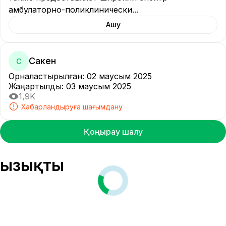
амбулаторно-поликлинически
...
Ашу
Сакен
С
Орналастырылған
:
02 маусым 2025
Жаңартылды
:
03 маусым 2025
1,9K
Хабарландыруға шағымдану
Қоңырау шалу
Қызықты