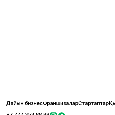
Дайын бизнес
Франшизалар
Стартаптар
Қ
+
7 777 353 88 88