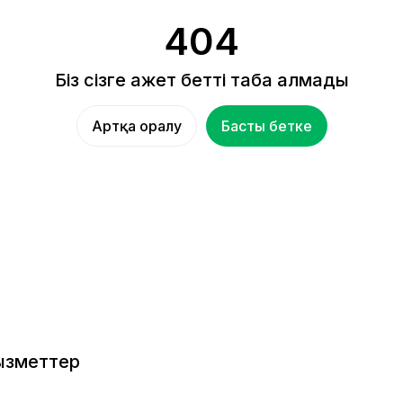
404
Біз сізге қажет бетті таба алмадық
Артқа оралу
Басты бетке
ызметтер