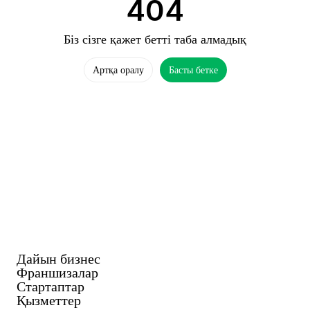
404
Біз сізге қажет бетті таба алмадық
Артқа оралу
Басты бетке
Дайын бизнес
Франшизалар
Стартаптар
Қызметтер