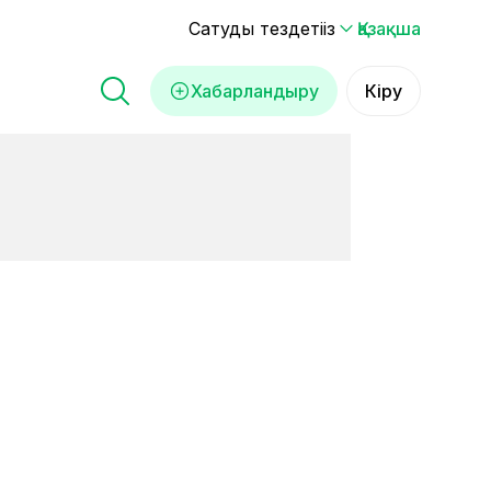
Сатуды тездетіңіз
Қазақша
Хабарландыру
Кіру