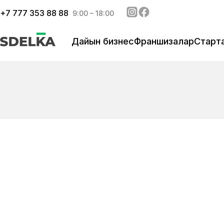
+
7 777 353 88 88
9:00 – 18:00
Дайын бизнес
Франшизалар
Старт