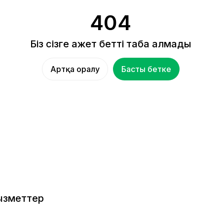
404
Біз сізге қажет бетті таба алмадық
Артқа оралу
Басты бетке
ызметтер