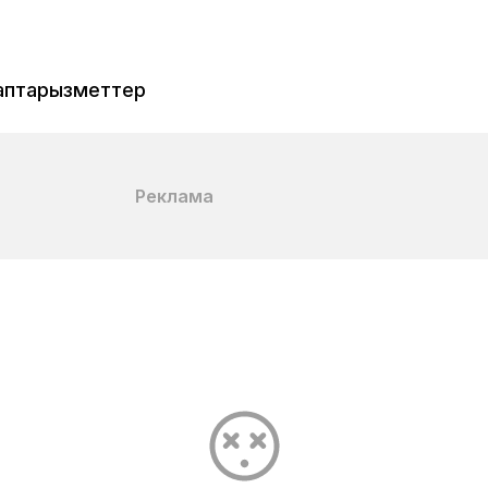
аптар
Қызметтер
Реклама