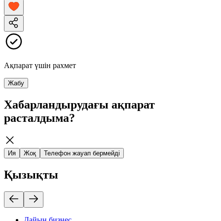
Ақпарат үшін рахмет
Жабу
Хабарландырудағы ақпарат
расталдыма?
Ия
Жоқ
Телефон жауап бермейді
Қызықты
Дайын бизнес