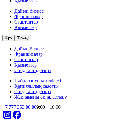
Қызметтер
Дайын бизнес
Франшизалар
Стартаптар
Қызметтер
Кіру
Тіркеу
Дайын бизнес
Франшизалар
Стартаптар
Қызметтер
Сатуды тездетіңіз
Пайдаланушы келісімі
Құпиялылық саясаты
Сатуды тездетіңіз
Жарнаманы орналастыру
+
7 777 353 88 88
9:00 – 18:00