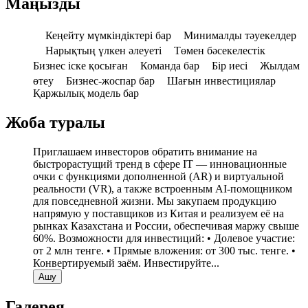
Маңызды
Кеңейту мүмкіндіктері бар
Минималды тәуекелдер
Нарықтың үлкен әлеуеті
Төмен бәсекелестік
Бизнес іске қосыған
Команда бар
Бір иесі
Жылдам
өтеу
Бизнес-жоспар бар
Шағын инвестициялар
Қаржылық модель бар
Жоба туралы
Приглашаем инвесторов обратить внимание на
быстрорастущий тренд в сфере IT — инновационные
очки с функциями дополненной (AR) и виртуальной
реальности (VR), а также встроенным AI-помощником
для повседневной жизни. Мы закупаем продукцию
напрямую у поставщиков из Китая и реализуем её на
рынках Казахстана и России, обеспечивая маржу свыше
60%. Возможности для инвестиций: • Долевое участие:
от 2 млн тенге. • Прямые вложения: от 300 тыс. тенге. •
Конвертируемый заём. Инвестируйте
...
Ашу
Галерея