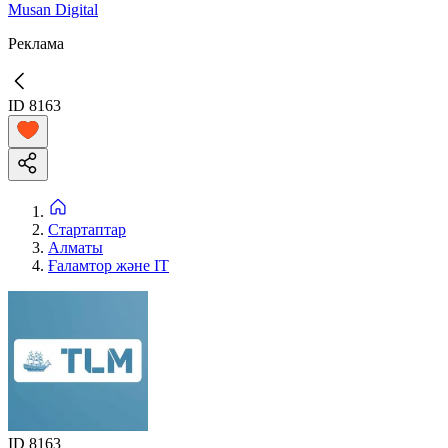
Musan Digital
Реклама
ID
8163
Стартаптар
Алматы
Ғаламтор және IT
ID
8163