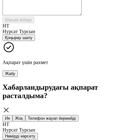
Шағым жіберу
НТ
Нурсат Турсын
Қоңырау шалу
Ақпарат үшін рахмет
Жабу
Хабарландырудағы ақпарат
расталдыма?
Ия
Жоқ
Телефон жауап бермейді
НТ
Нурсат Турсын
Нөмірді көрсету