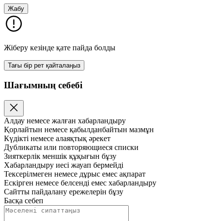
Жабу
Жіберу кезінде қате пайда болды
Тағы бір рет қайталаңыз
Шағымның себебі
Алдау немесе жалған хабарландыру
Қорлайтын немесе қабылданбайтын мазмұн
Күдікті немесе алаяқтық әрекет
Дубликаты или повторяющиеся списки
Зияткерлік меншік құқығын бұзу
Хабарландыру иесі жауап бермейді
Тексерілмеген немесе дұрыс емес ақпарат
Ескірген немесе белсенді емес хабарландыру
Сайтты пайдалану ережелерін бұзу
Басқа себеп