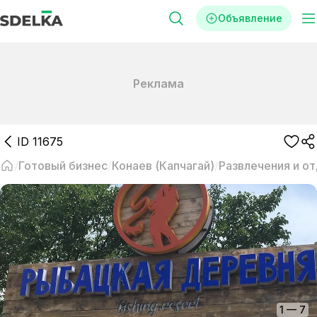
Объявление
Реклама
ID
11675
Готовый бизнес
Конаев (Капчагай)
Развлечения и о
1
—
7