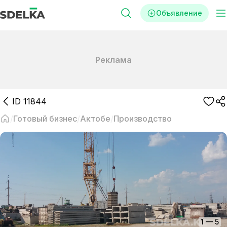
Объявление
Реклама
ID
11844
Готовый бизнес
Актобе
Производство
1
—
5