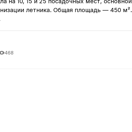
ла на 10, 15 и 25 посадочных мест, основной
анизации летника. Общая площадь — 450 м².
.
468