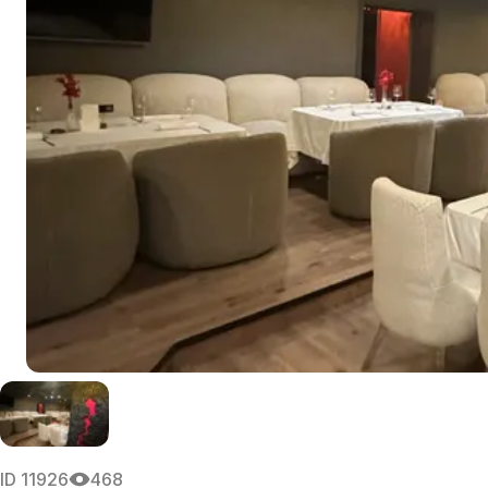
ID
11926
468