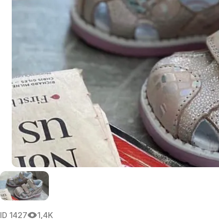
ID
1427
1,4K