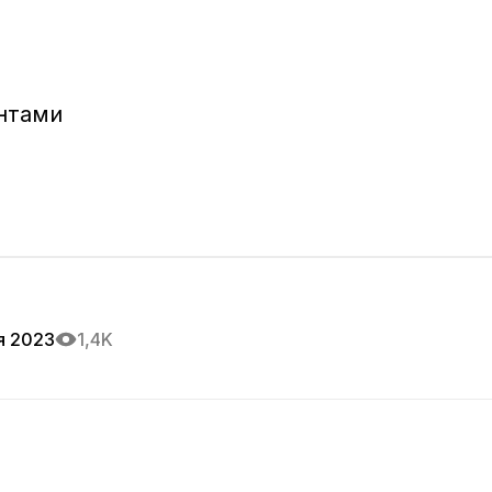
нтами

я 2023
1,4K