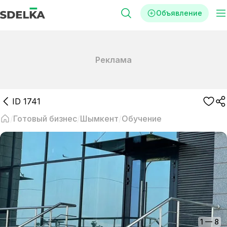
Объявление
Реклама
ID
1741
Готовый бизнес
Шымкент
Обучение
1
—
8