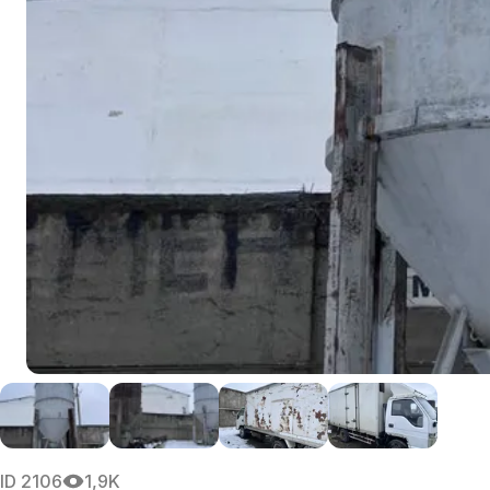
ID
2106
1,9K