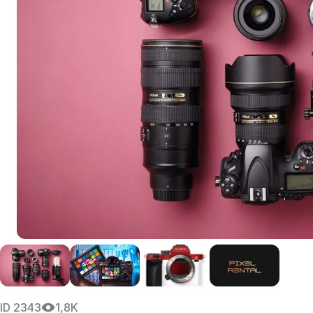
ID
2343
1,8K