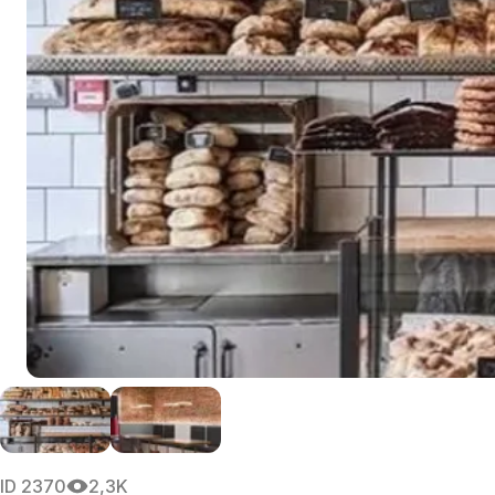
ID
2370
2,3K