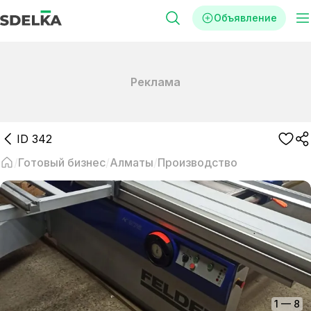
Объявление
Реклама
ID
342
Готовый бизнес
Алматы
Производство
1
—
8