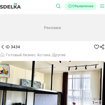
Объявление
Реклама
ID
3434
Готовый бизнес
Астана
Другие
1
—
9