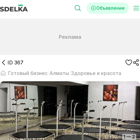
Объявление
Реклама
ID
367
Готовый бизнес
Алматы
Здоровье и красота
1
—
2