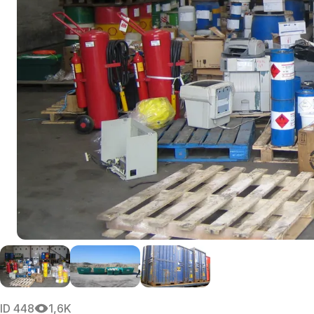
ID
448
1,6K