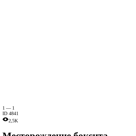
1
—
1
ID
4841
2,5K
Месторождение боксита