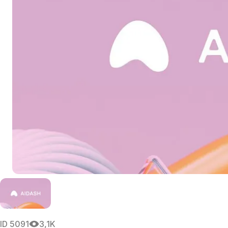
ID
5091
3,1K