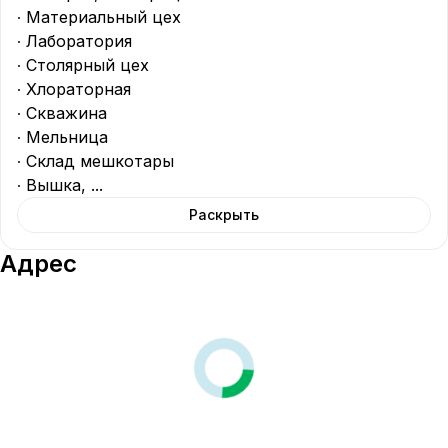
∙ Материальный цех

∙ Лаборатория

∙ Столярный цех

∙ Хлораторная

∙ Скважина

∙ Мельница

∙ Склад мешкотары

∙ Вышка, 
...
Раскрыть
Адрес