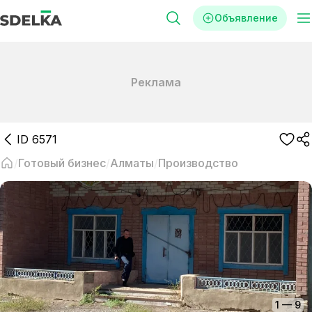
Объявление
Реклама
ID
6571
Готовый бизнес
Алматы
Производство
1
—
9