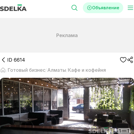
Объявление
Реклама
ID
6614
Готовый бизнес
Алматы
Кафе и кофейня
1
—
1