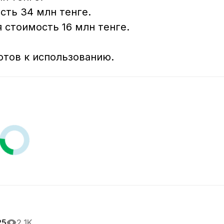
ть 34 млн тенге.  

стоимость 16 млн тенге.  

отов к использованию.
25
2,1K