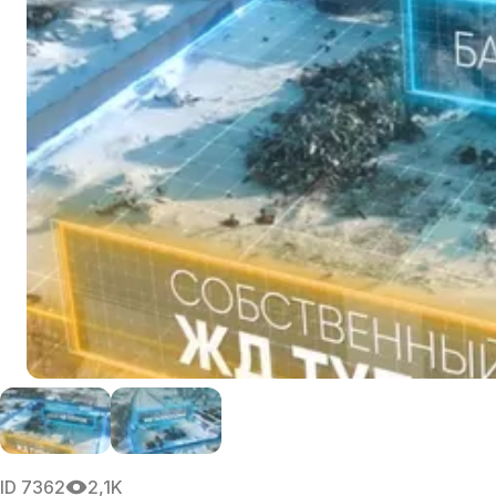
ID
7362
2,1K