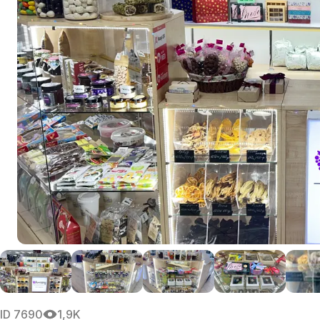
ID
7690
1,9K