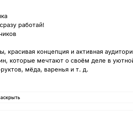
а  

разу работай!  

иков  

ы, красивая концепция и активная аудитори
н, которые мечтают о своём деле в уютно
ктов, мёда, варенья и т. д.  

Раскрыть