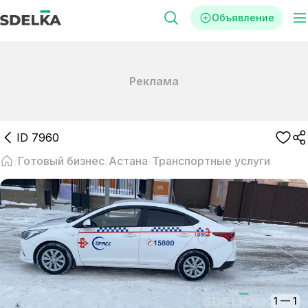
Объявление
Реклама
ID
7960
Готовый бизнес
Астана
Транспортные услуги
1
—
1