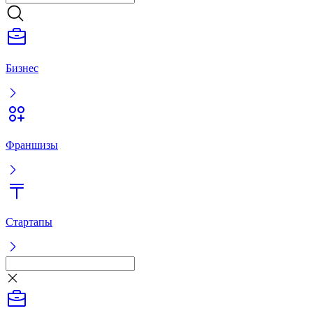
Бизнес
Франшизы
Стартапы