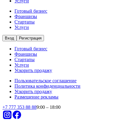
Услуги
Готовый бизнес
Франшизы
Стартапы
Услуги
Вход
Регистрация
Готовый бизнес
Франшизы
Стартапы
Услуги
Ускорить продажу
Пользовательское соглашение
Политика конфиденциальности
Ускорить продажу
Размещение рекламы
+
7 777 353 88 88
9:00 – 18:00