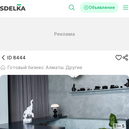
Объявление
Реклама
ID
8444
Готовый бизнес
Алматы
Другие
1
—
5