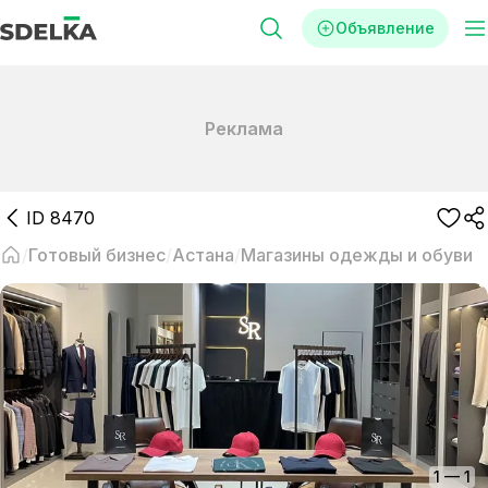
Объявление
Реклама
ID
8470
Готовый бизнес
Астана
Магазины одежды и обуви
1
—
1