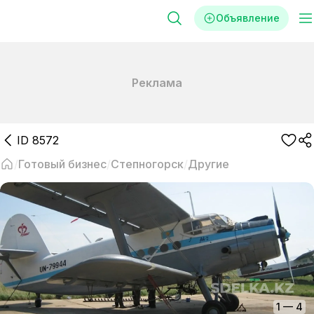
Объявление
Реклама
ID
8572
Готовый бизнес
Степногорск
Другие
1
—
4