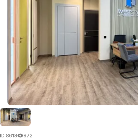
ID
8618
972