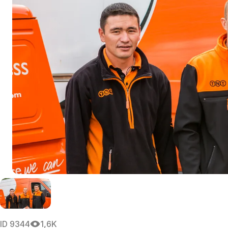
ID
9344
1,6K