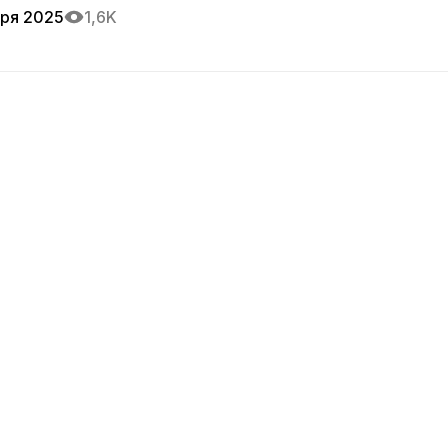
бря 2025
1,6K