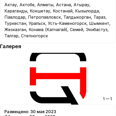
Актау
,
Актобе
,
Алматы
,
Астана
,
Атырау
,
Караганды
,
Кокшетау
,
Костанай
,
Кызылорда
,
Павлодар
,
Петропавловск
,
Талдыкорган
,
Тараз
,
Туркестан
,
Уральск
,
Усть-Каменогорск
,
Шымкент
,
Жезказган
,
Конаев (Капчагай)
,
Семей
,
Экибастуз
,
Талгар
,
Степногорск
Галерея
1
—
1
Размещено
:
30 мая 2023