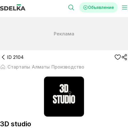
Объявление
Реклама
ID
2104
Стартапы
Алматы
Производство
3D studio