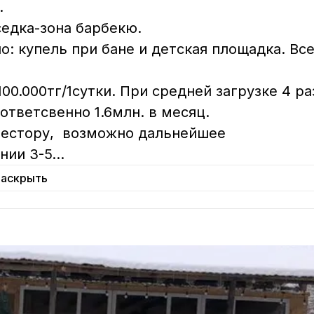


седка-зона барбекю.

: купель при бане и детская площадка. Все


0.000тг/1сутки. При средней загрузке 4 ра
тветсвенно 1.6млн. в месяц.

естору,  возможно дальнейшее 
нии 3-5
...
Раскрыть