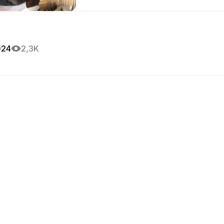
024
2,3K