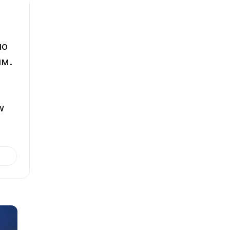
о 
м. 
w 