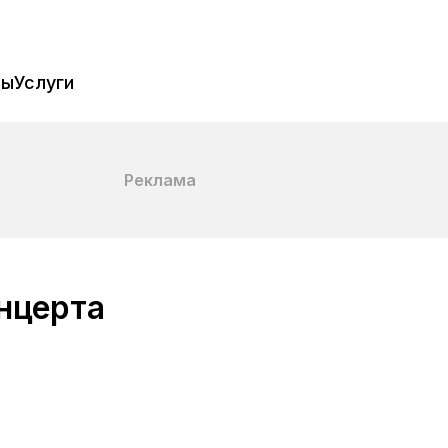
пы
Услуги
Реклама
нцерта