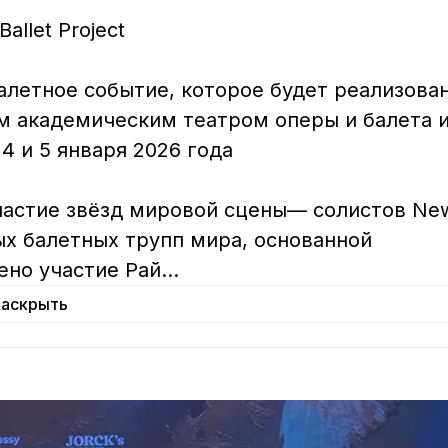
llet Project

алетное событие, которое будет реализован
м академическим театром оперы и балета и
 и 5 января 2026 года  

частие звёзд мировой сцены— солистов Ne
ных балетных трупп мира, основанной 
но участие Рай
...
Раскрыть