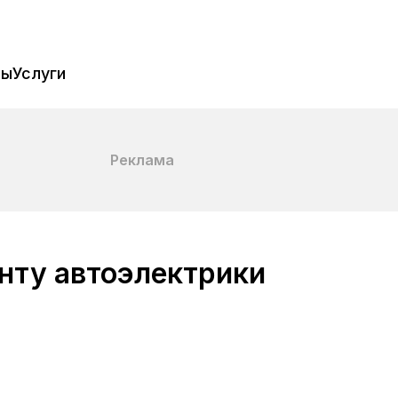
пы
Услуги
Реклама
нту автоэлектрики