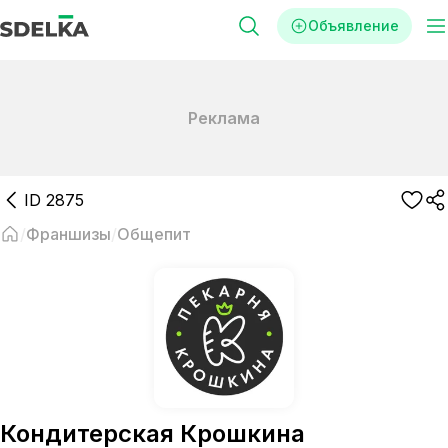
Объявление
Реклама
ID
2875
Франшизы
Общепит
Кондитерская Крошкина