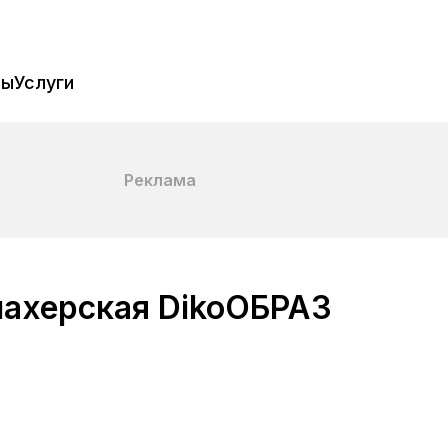
пы
Услуги
Реклама
махерская DikoОБРАЗ