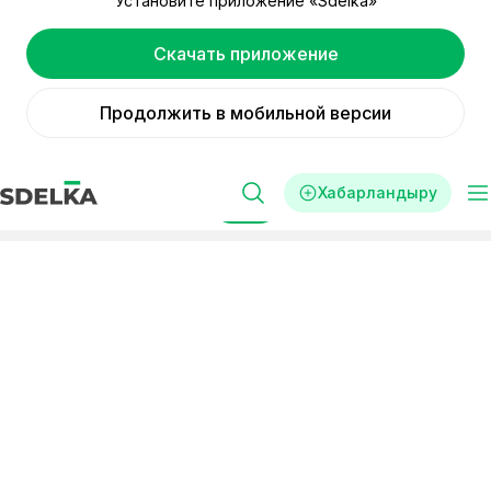
Установите приложение «Sdelka»
Скачать приложение
Продолжить в мобильной версии
Хабарландыру
Сүзгі
Реклама
Франшизалар
Құрылыс
«Құрылыс» санатында
франшизаны сатып алу