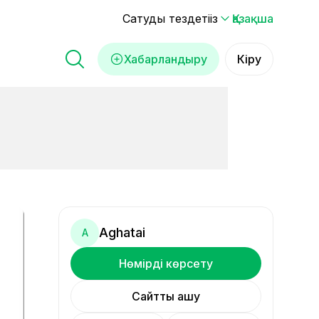
Сатуды тездетіңіз
Қазақша
Хабарландыру
Кіру
Аghatai
А
Нөмірді көрсету
Сайтты ашу