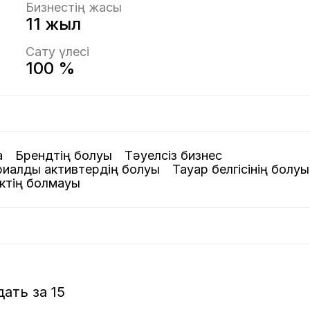
Бизнестің жасы
11 жыл
Сату үлесі
100 %
а
Брендтің болуы
Тәуелсіз бизнес
риалдық активтердің болуы
Тауар белгісінің болуы
ектің болмауы
ть за 15
