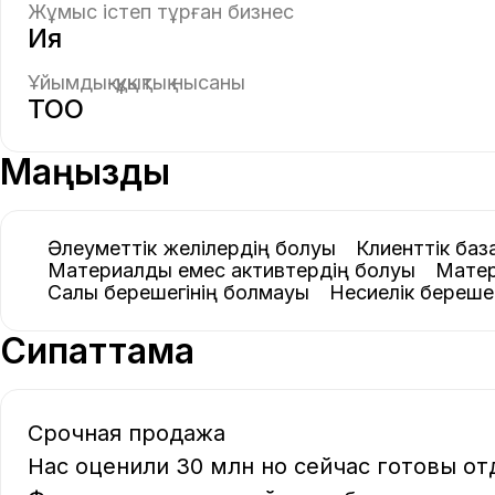
Жұмыс істеп тұрған бизнес
Ия
Ұйымдық-құқықтық нысаны
ТОО
Маңызды
Әлеуметтік желілердің болуы
Клиенттік баз
Материалдық емес активтердің болуы
Мате
Салық берешегінің болмауы
Несиелік береш
Сипаттама
Срочная продажа

Нас оценили 30 млн но сейчас готовы отда