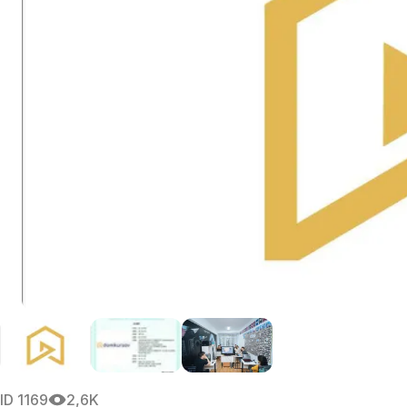
ID
1169
2,6K